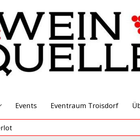
Events
Eventraum Troisdorf
Üb
rlot