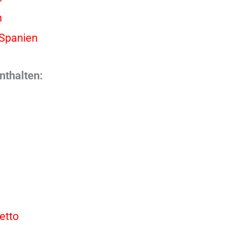
n
 Spanien
nthalten:
etto