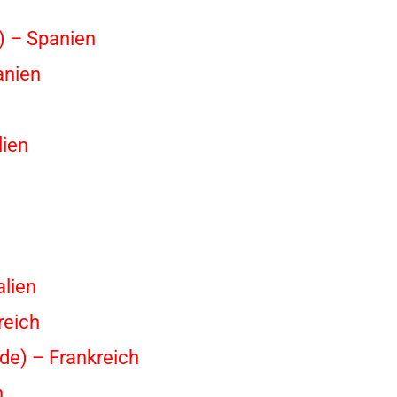
) – Spanien
anien
lien
alien
reich
ude) – Frankreich
h