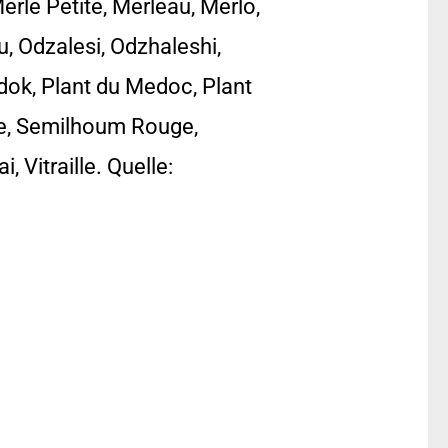
erle Petite, Merleau, Merlo,
u, Odzalesi, Odzhaleshi,
dok, Plant du Medoc, Plant
e, Semilhoum Rouge,
 Vitraille. Quelle: