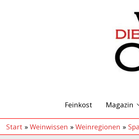
Zum
Inhalt
springen
Feinkost
Magazin
Start
Weinwissen
Weinregionen
Sp