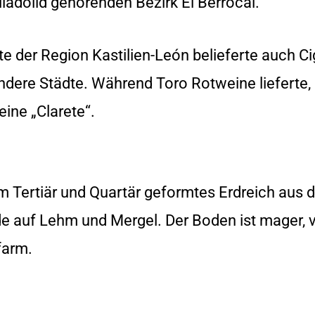
adolid gehörenden Bezirk El Berrocal.
e der Region Kastilien-León belieferte auch C
 andere Städte. Während Toro Rotweine liefert
eine „Clarete“.
 Tertiär und Quartär geformtes Erdreich aus d
e auf Lehm und Mergel. Der Boden ist mager, v
farm.