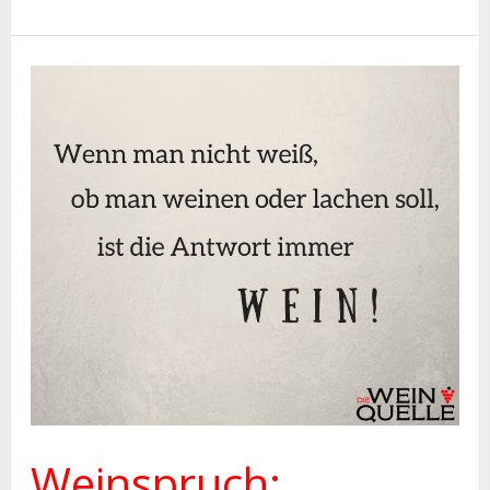
Weinspruch:
Weinspruch:
Wenn
man
nicht
weiß,
ob
man
weinne
oder
lachen
Weinspruch:
soll