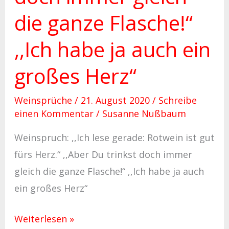
,,Ich
die ganze Flasche!“
habe
ja
,,Ich habe ja auch ein
auch
großes Herz“
ein
großes
Weinsprüche
/
21. August 2020
/
Schreibe
Herz“
einen Kommentar
/
Susanne Nußbaum
Weinspruch: ,,Ich lese gerade: Rotwein ist gut
fürs Herz.“ ,,Aber Du trinkst doch immer
gleich die ganze Flasche!“ ,,Ich habe ja auch
ein großes Herz“
Weiterlesen »