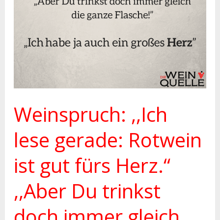
ist
gut
fürs
Herz.“
,,Aber
Du
Weinspruch: ,,Ich
trinkst
doch
lese gerade: Rotwein
immer
ist gut fürs Herz.“
gleich
die
,,Aber Du trinkst
ganze
doch immer gleich
Flasche!“