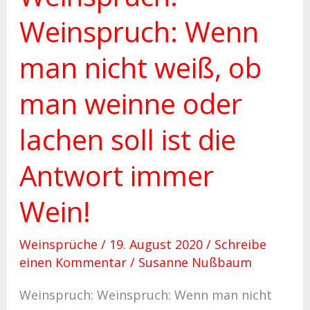
ist
Weinspruch: Wenn
die
man nicht weiß, ob
Antwort
immer
man weinne oder
Wein!
lachen soll ist die
Antwort immer
Wein!
Weinsprüche
/
19. August 2020
/
Schreibe
einen Kommentar
/
Susanne Nußbaum
Weinspruch: Weinspruch: Wenn man nicht