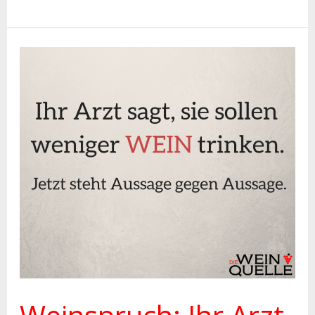
Weinspruch:
Ihr
Arzt
sagt,
sie
sollen
weniger
Trinken.
Jetzt
steht
Aussagen
gegen