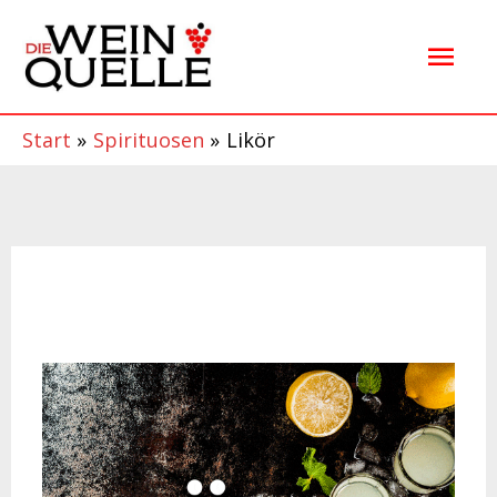
Zum
Hau
Inhalt
springen
Start
Spirituosen
Likör
Likör