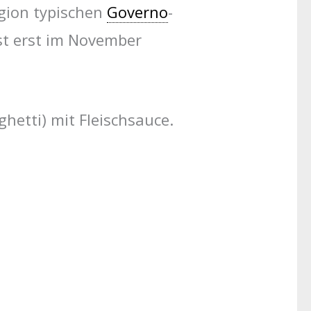
egion typischen
Governo
-
st erst im November
hetti) mit Fleischsauce.