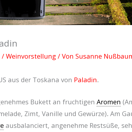
adin
/
Weinvorstellung
/ Von
Susanne Nußba
KUS aus der Toskana von
Paladin
.
genehmes Bukett an fruchtigen
Aromen
(Am
elade, Zimt, Vanille und Gewürze). Am Ga
re
ausbalanciert, angenehme Restsüße, sehr