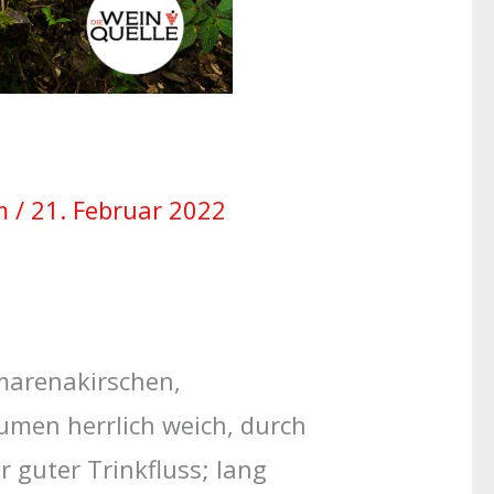
um
/
21. Februar 2022
arenakirschen,
umen herrlich weich, durch
 guter Trinkfluss; lang