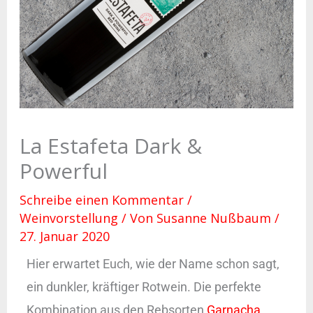
La Estafeta Dark &
Powerful
Schreibe einen Kommentar
/
Weinvorstellung
/ Von
Susanne Nußbaum
/
27. Januar 2020
Hier erwartet Euch, wie der Name schon sagt,
ein dunkler, kräftiger Rotwein. Die perfekte
Kombination aus den Rebsorten
Garnacha
,