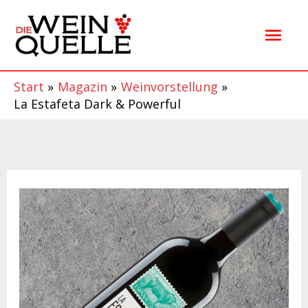
Zum
Hau
Inhalt
springen
Start
Magazin
Weinvorstellung
La Estafeta Dark & Powerful