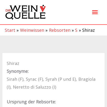
Zum
Hau
Inhalt
springen
Start
Weinwissen
Rebsorten
S
Shiraz
Shiraz
Synonyme:
Sirah (F), Syrac (F), Syrah (P und E), Bragiola
(I), Neretto di Saluzzo (I)
Ursprung der Rebsorte: