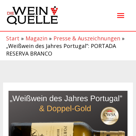
Zum
Hau
Inhalt
springen
Start
Magazin
Presse & Auszeichnungen
„Weißwein des Jahres Portugal”: PORTADA
RESERVA BRANCO