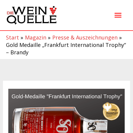
Zum
Hau
Inhalt
springen
Start
Magazin
Presse & Auszeichnungen
Gold Medaille „Frankfurt International Trophy“
– Brandy