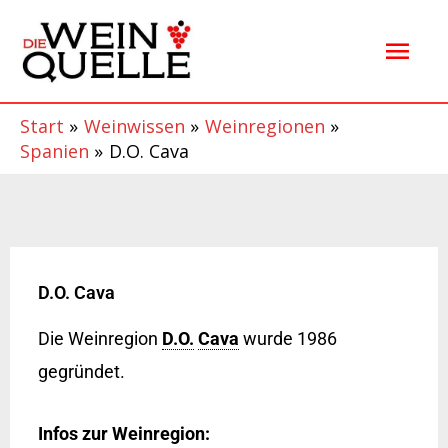
Zum
Hau
Inhalt
springen
Start
Weinwissen
Weinregionen
Spanien
D.O. Cava
D.O. Cava
Die Weinregion
D.O.
Cava
wurde 1986
gegründet.
Infos zur Weinregion: