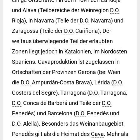
und Alava (Teilbereiche der Weinregion
D.O.
Rioja), in Navarra (Teile der
D.O.
Navarra) und
Zaragossa (Teile der
D.O.
Cariñena). Der
weitaus überwiegende Teil der erlaubten
Zonen liegt jedoch in Katalonien, im Nordosten
Spaniens. Cavaproduktion ist zugelassen in
Ortschaften der Provinzen Gerona (bei Wein
die
D.O.
Ampurdán-Costa Brava), Lérida (
D.O.
Costers del Segre), Tarragona (
D.O.
Tarragona,
D.O.
Conca de Barberá und Teile der
D.O.
Penedés) und Barcelona (
D.O.
Penedés und
D.O.
Alella). Besonders das Weinanbaugebiet
Penedés gilt als die Heimat des
Cava
. Mehr als