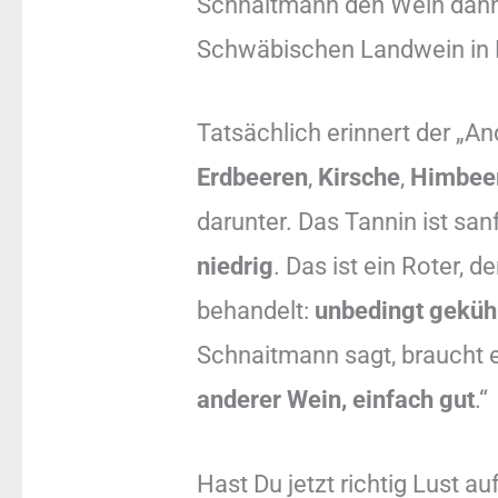
Schnaitmann den Wein dann a
Schwäbischen Landwein in E
Tatsächlich erinnert der „An
Erdbeeren
,
Kirsche
,
Himbee
darunter. Das Tannin ist sanf
niedrig
. Das ist ein Roter,
behandelt:
unbedingt geküh
Schnaitmann sagt, braucht e
anderer Wein, einfach gut
.“
Hast Du jetzt richtig Lust