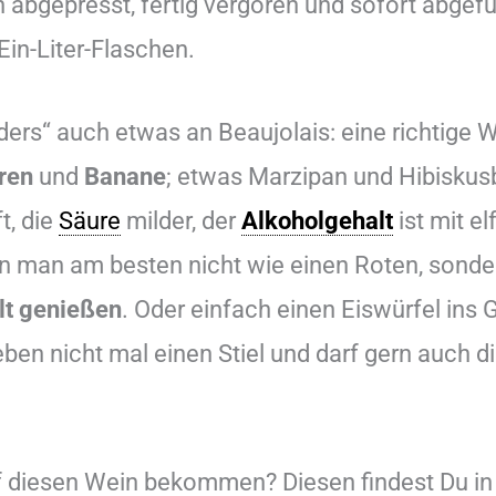
bgepresst, fertig vergoren und sofort abgefül
in-Liter-Flaschen.
ders“ auch etwas an Beaujolais: eine richtige W
ren
und
Banane
; etwas Marzipan und Hibiskus
t, die
Säure
milder, der
Alkoholgehalt
ist mit e
 den man am besten nicht wie einen Roten, sond
lt genießen
. Oder einfach einen Eiswürfel ins 
ben nicht mal einen Stiel und darf gern auch 
 auf diesen Wein bekommen? Diesen findest Du 