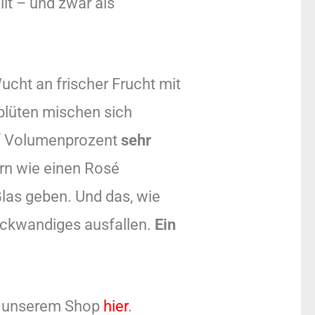
lt – und zwar als
ucht an frischer Frucht mit
blüten mischen sich
lf Volumenprozent
sehr
ern wie einen Rosé
Glas geben. Und das, wie
dickwandiges ausfallen.
Ein
in unserem Shop
hier
.