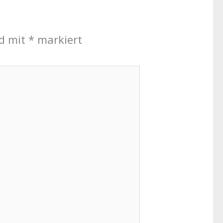
nd mit
*
markiert