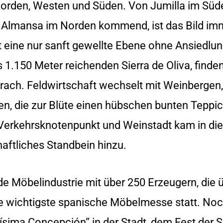
orden, Westen und Süden. Von Jumilla im Süde
n Almansa im Norden kommend, ist das Bild im
t eine nur sanft gewellte Ebene ohne Ansiedlu
 1.150 Meter reichenden Sierra de Oliva, finde
brach. Feldwirtschaft wechselt mit Weinbergen, 
 die zur Blüte einen hübschen bunten Teppic
 Verkehrsknotenpunkt und Weinstadt kam in d
haftliches Standbein hinzu.
de Möbelindustrie mit über 250 Erzeugern, die 
r die wichtigste spanische Möbelmesse statt. N
rísima Concepción“ in der Stadt, dem Fest der 