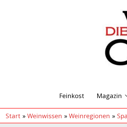
Zum
Inhalt
springen
Feinkost
Magazin
Start
Weinwissen
Weinregionen
Sp