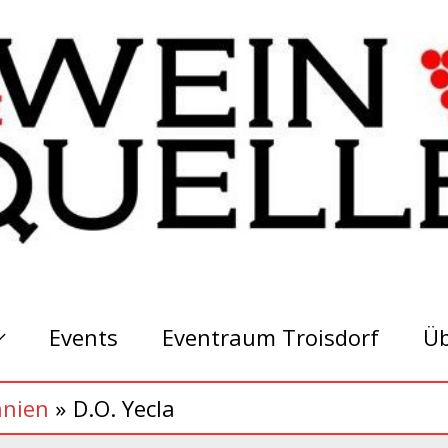
Events
Eventraum Troisdorf
Üb
anien
D.O. Yecla