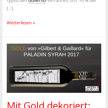
typischen
Governo
-Verfahren, d.h. 10 % der
[…]
Weiterlesen »
Mit
Gold
dekoriert:
PALADIN
SYRAH
2017
Mit Gold dekoriert: