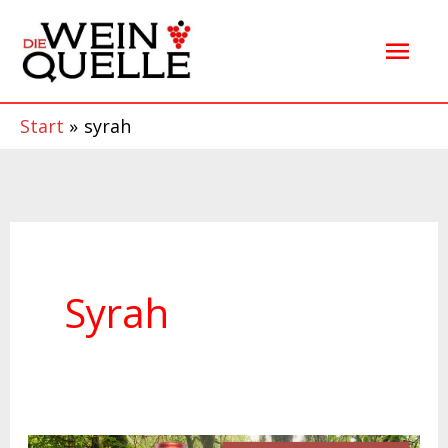
Zum
Hau
Inhalt
springen
Start
syrah
Syrah