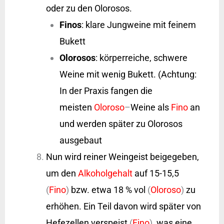
oder zu den Olorosos.
Finos
: klare Jungweine mit feinem
Bukett
Olorosos
: körperreiche, schwere
Weine mit wenig Bukett. (Achtung:
In der Praxis fangen die
meisten
Oloroso
–
Weine als
Fino
an
und werden später zu Olorosos
ausgebaut
Nun wird reiner Weingeist beigegeben,
um den
Alkoholgehalt
auf 15-15,5
(
Fino
)
bzw. etwa 18 % vol
(
Oloroso
)
zu
erhöhen. Ein Teil davon wird später von
Hefezellen verspeist
(
Fino
)
, was eine