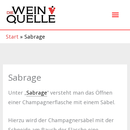
Zum
Hau
Inhalt
springen
Start
Sabrage
Sabrage
Unter „
Sabrage
“ versteht man das Öffnen
einer Champagnerflasche mit einem Säbel.
Hierzu wird der Champagnersäbel mit der
Schneide am Bauch der Flasche eine