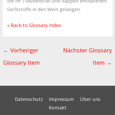
die im Traubenstiel und Rappen enthaltenen
Gerbstoffe in den Wein gelangen.
« Back to Glossary Index
←
Vorheriger
Nächster Glossary
Glossary Item
Item
→
Datenschutz
Impressum
Über uns
Kontakt