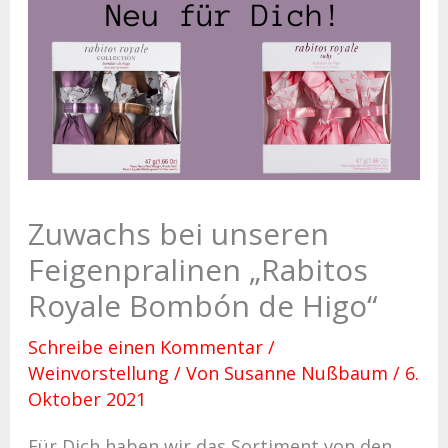
Zuwachs bei unseren
Feigenpralinen „Rabitos
Royale Bombón de Higo“
Schreibe einen Kommentar
/
Weinvorstellung
/ Von
Susanne Nußbaum
/
6.
Oktober 2021
Für Dich haben wir das Sortiment von den