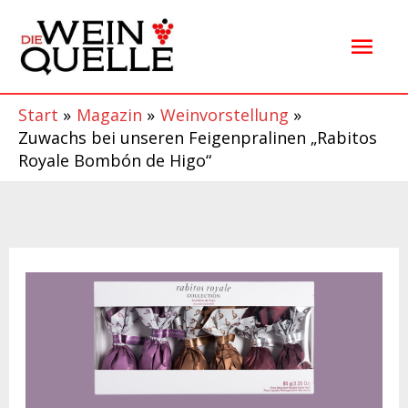
Zum
Hau
Inhalt
springen
Start
Magazin
Weinvorstellung
Zuwachs bei unseren Feigenpralinen „Rabitos
Royale Bombón de Higo“