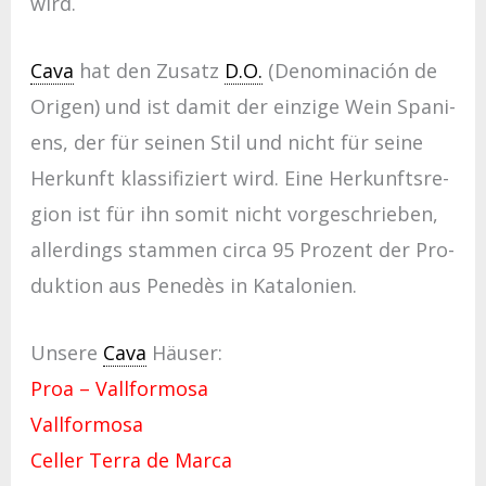
wird.
Cava
hat den Zusatz
D.O.
(Deno­mi­nación de
Ori­gen) und ist damit der ein­zi­ge Wein Spa­ni­
ens, der für sei­nen Stil und nicht für sei­ne
Her­kunft klas­si­fi­ziert wird. Eine Her­kunfts­re­
gi­on ist für ihn somit nicht vor­ge­schrie­ben,
aller­dings stam­men circa 95 Prozent der Pro­
duk­ti­on aus Pene­dès in Kata­lo­ni­en.
Unsere
Cava
Häuser:
Proa – Vallformosa
Vallformosa
Celler Terra de Marca