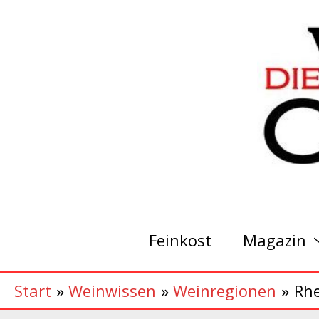
Zum
Inhalt
springen
Feinkost
Magazin
Start
Weinwissen
Weinregionen
Rh