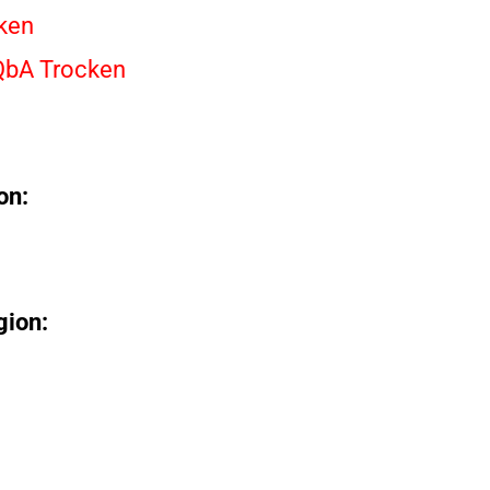
ken
 QbA Trocken
on:
gion: