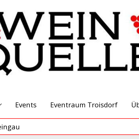
Events
Eventraum Troisdorf
Üb
eingau