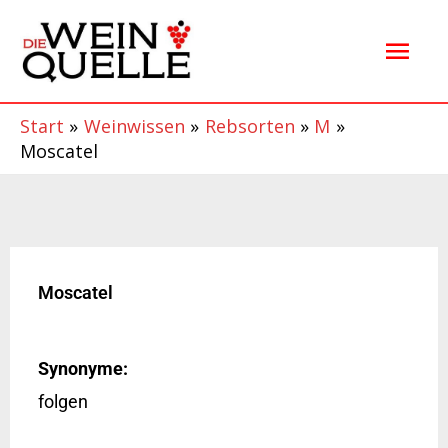
Zum
Hau
Inhalt
springen
Start
Weinwissen
Rebsorten
M
Moscatel
Moscatel
Synonyme:
folgen