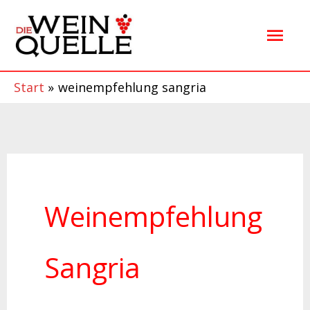
Zum
Hau
Inhalt
springen
Start
weinempfehlung sangria
Weinempfehlung
Sangria