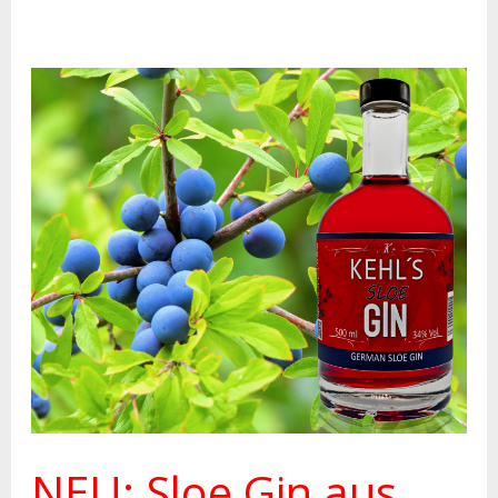
NEU:
Sloe
Gin
aus
Niederkassel
NEU: Sloe Gin aus