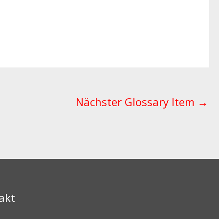
Nächster Glossary Item
→
akt