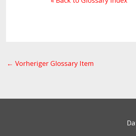
« Back to Glossary Index
←
Vorheriger Glossary Item
Da