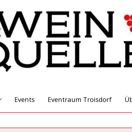
Events
Eventraum Troisdorf
Üb