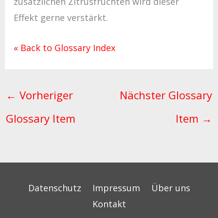
zusätzlichen Zitrusfrüchten wird dieser
Effekt gerne verstärkt.
« Back to Glossary Index
←
Vorheriger
Nächster Glossary
Glossary Item
Item
→
Datenschutz
Impressum
Über uns
Kontakt