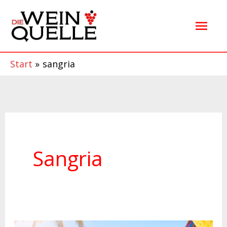
Zum
Hau
Inhalt
springen
Start
sangria
Sangria