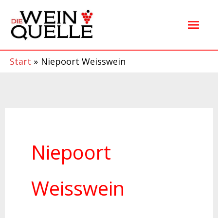
Zum
Hau
Inhalt
springen
Start
Niepoort Weisswein
Niepoort
Weisswein