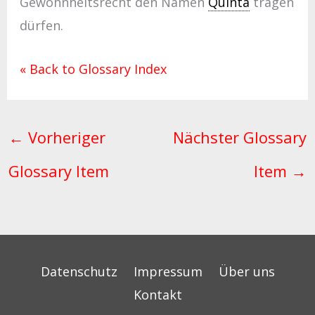
Gewohnheitsrecht den Namen
Quinta
tragen
dürfen.
« Back to Glossary Index
←
Vorheriger
Nächster Glossary
Glossary Item
Item
→
Datenschutz
Impressum
Über uns
Kontakt