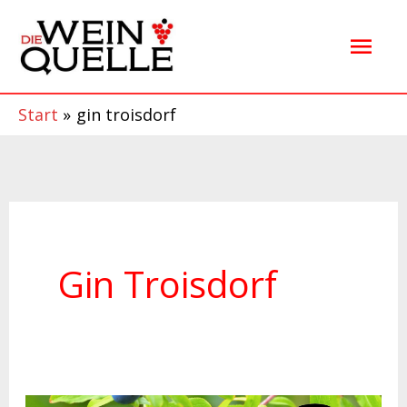
Zum
Hau
Inhalt
springen
Start
gin troisdorf
Gin Troisdorf