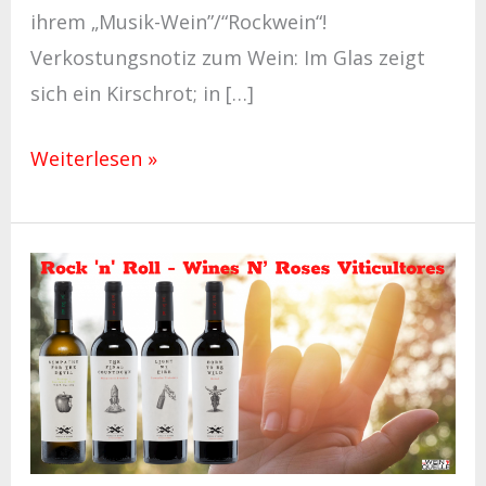
ihrem „Musik-Wein”/“Rockwein“!
Verkostungsnotiz zum Wein: Im Glas zeigt
sich ein Kirschrot; in […]
Weiterlesen »
Neu
im
Sortiment
–
Rockweine
von
Wines