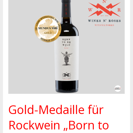
Gold-
Medaille
für
Rockwein
„Born
to
be
wild“
Gold-Medaille für
Rockwein „Born to