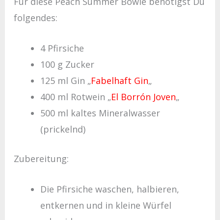
Für diese Peach Summer Bowle benötigst Du
folgendes:
4 Pfirsiche
100 g Zucker
125 ml Gin
„
Fabelhaft Gin
„
400 ml Rotwein
„
El Borrón Joven
„
500 ml kaltes Mineralwasser
(prickelnd)
Zubereitung:
Die Pfirsiche waschen, halbieren,
entkernen und in kleine Würfel