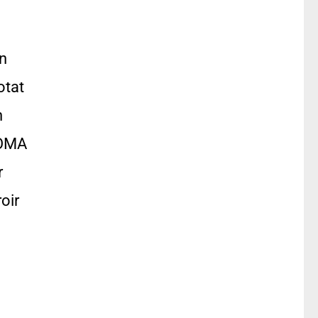
n
otat
n
COMA
r
oir