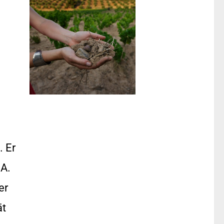
. Er
MA.
er
ät