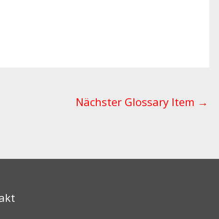
Nächster Glossary Item
→
akt