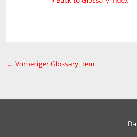
« Back to Glossary Index
←
Vorheriger Glossary Item
Da