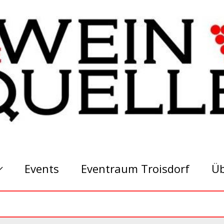
Events
Eventraum Troisdorf
Üb