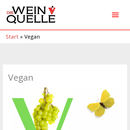
Zum
Hau
Inhalt
springen
Start
Vegan
Vegan