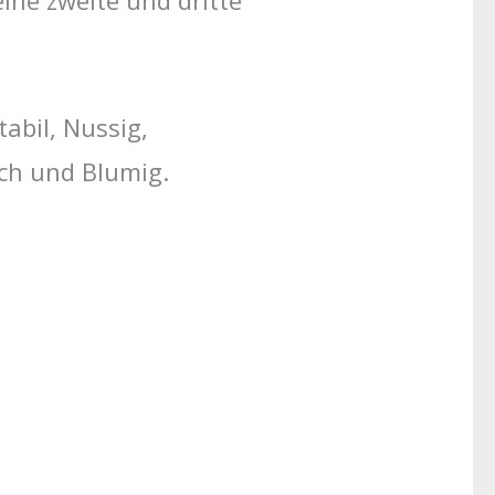
ine zweite und dritte
abil, Nussig,
sch und Blumig.