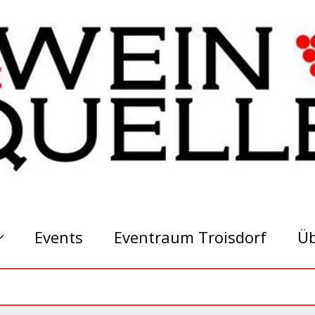
Events
Eventraum Troisdorf
Üb