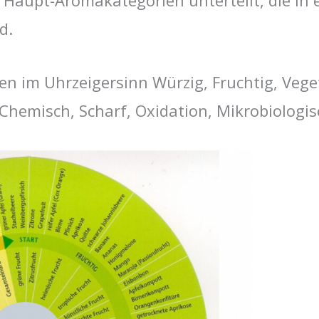
f Haupt-Aromakategorien unterteilt, die in e
d.
 im Uhrzeigersinn Würzig, Fruchtig, Veget
, Chemisch, Scharf, Oxidation, Mikrobiologi