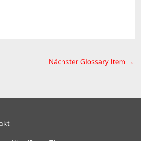
Nächster Glossary Item
→
akt