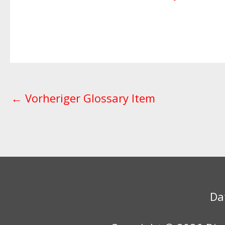
←
Vorheriger Glossary Item
Da