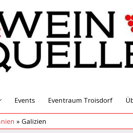
Events
Eventraum Troisdorf
Üb
anien
Galizien