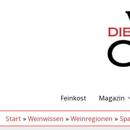
Zum
Inhalt
springen
Feinkost
Magazin
Start
Weinwissen
Weinregionen
Sp