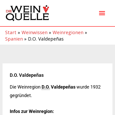
Zum
Hau
Inhalt
springen
Start
Weinwissen
Weinregionen
Spanien
D.O. Valdepeñas
D.O. Valdepeñas
Die Weinregion
D.O.
Valdepeñas
wurde 1932
gegründet.
Infos zur Weinregion: