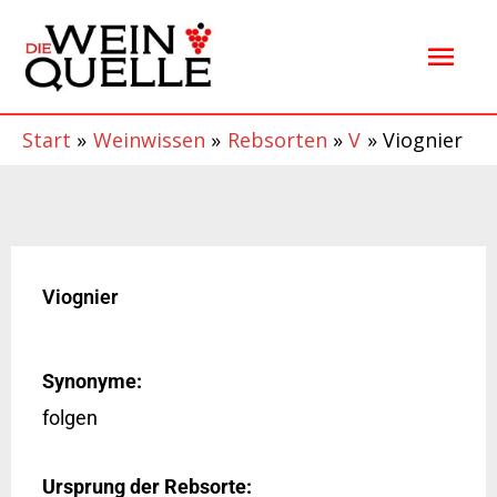
Zum
Hau
Inhalt
springen
Start
Weinwissen
Rebsorten
V
Viognier
Viognier
Synonyme:
folgen
Ursprung der Rebsorte: