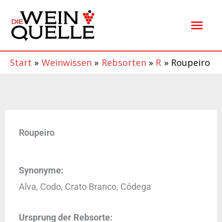
Zum
Hau
Inhalt
springen
Start
Weinwissen
Rebsorten
R
Roupeiro
Roupeiro
Synonyme:
Alva, Codo, Crato Branco, Códega
Ursprung der Rebsorte: