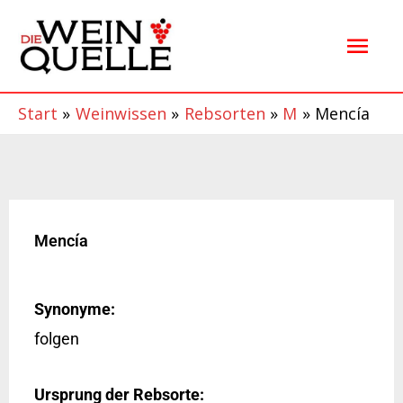
Zum
Hau
Inhalt
springen
Start
Weinwissen
Rebsorten
M
Mencía
Mencía
Synonyme:
folgen
Ursprung der Rebsorte: