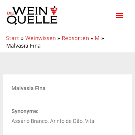
Zum
Hau
Inhalt
springen
Start
Weinwissen
Rebsorten
M
Malvasia Fina
Malvasia Fina
Synonyme:
Assário Branco, Arinto de Dão, Vital