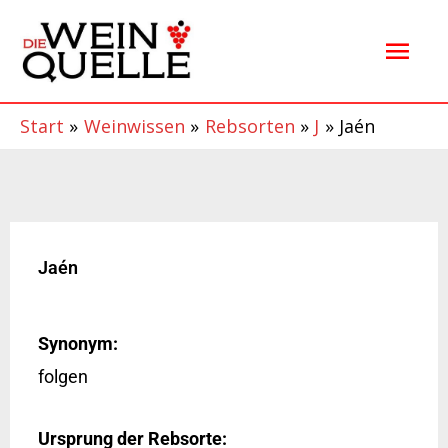
Zum
Hau
Inhalt
springen
Start
Weinwissen
Rebsorten
J
Jaén
Jaén
Synonym:
folgen
Ursprung der Rebsorte: