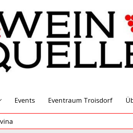
Events
Eventraum Troisdorf
Üb
vina