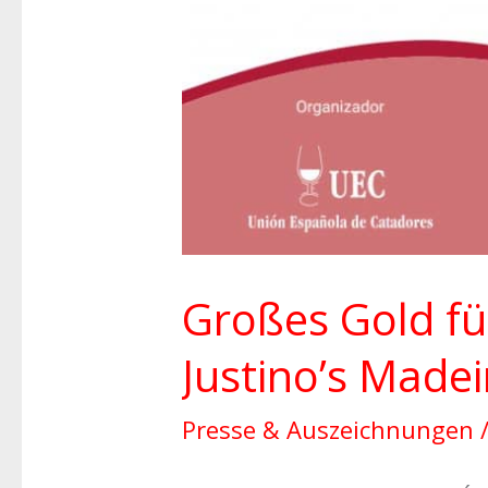
Großes Gold f
Justino’s Madei
Presse & Auszeichnungen