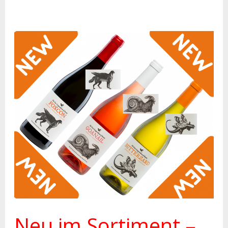
Neu
im
Sortiment
–
Unsere
Beasts-
Weine
Neu im Sortiment –