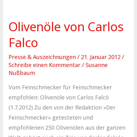
Olivenöle von Carlos
Olivenöle
von
Falco
Carlos
Falco
Presse & Auszeichnungen
/
21. Januar 2012
/
Schreibe einen Kommentar
/
Susanne
Nußbaum
Vom Feinschmecker für Feinschmecker
empfohlen: Olivenöle von Carlos Falcó
(1.7.2012) Zu den von der Redaktion »Der
Feinschmecker« getesteten und
empfohlenen 250 Olivenölen aus der ganzen