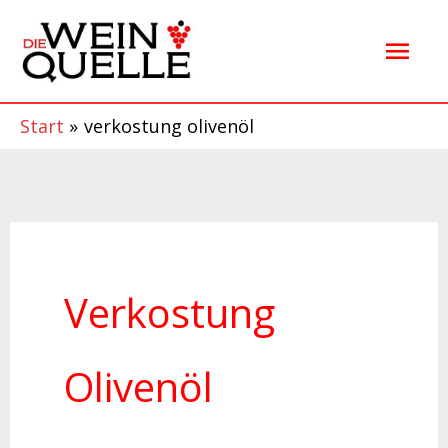
Zum
Hau
Inhalt
springen
Start
verkostung olivenöl
Verkostung
Olivenöl