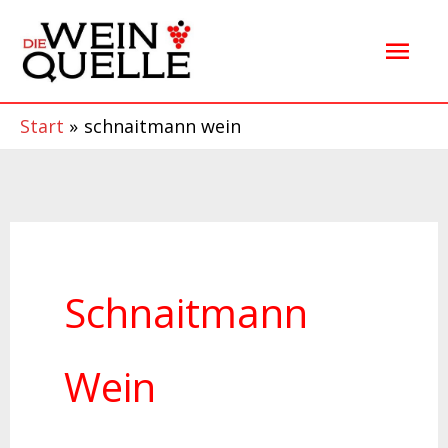
Zum
Hau
Inhalt
springen
Start
schnaitmann wein
Schnaitmann
Wein