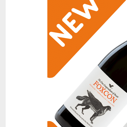
im
Sortiment
–
Unsere
Beasts-
Weine