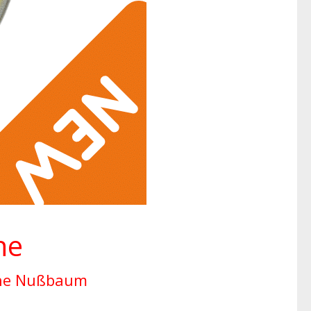
ne
ne Nußbaum