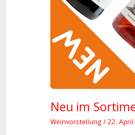
Neu im Sortime
Weinvorstellung
/
22. Apri