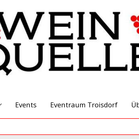
Events
Eventraum Troisdorf
Üb