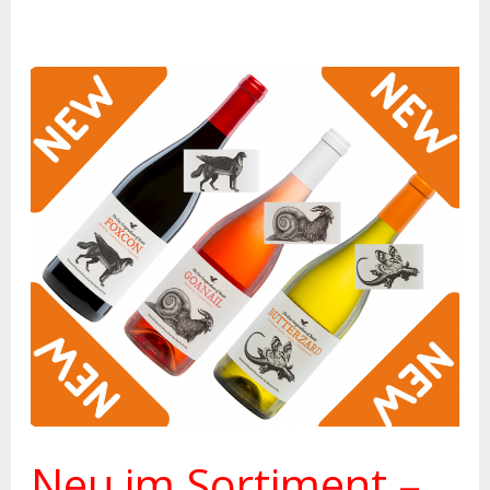
Neu
im
Sortiment
–
Unsere
Beasts-
Weine
Neu im Sortiment –