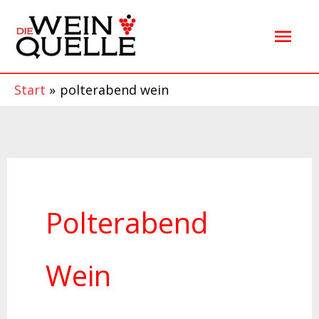
Zum
Hau
Inhalt
springen
Start
polterabend wein
Polterabend
Wein