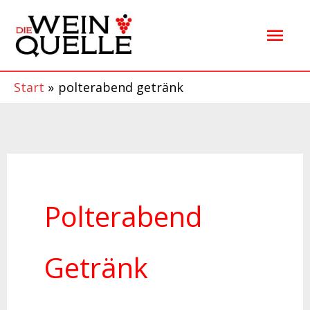
Zum
Hau
Inhalt
springen
Start
polterabend getränk
Polterabend
Getränk